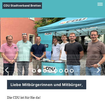
CDU Stadtverband Bretten
Infostand - auch wenn keine Wahl ansteht für die Bürger
verfügbar!
Selbstverständlich ist es uns IMMER wichtig, den Menschen zuzuhören, zu
wissen, was sie bewegt. Auch dann, wenn keine Wahl ansteht. Darum war
wir auch heute von 10 Uhr bis zehn vor halb eins für euch am Infostand.
Heute auch mit unserem MdB Nicolas Zippelius und unserem MdL Ansgar
Mayr.
Liebe Mitbürgerinnen und Mitbürger,
Die CDU ist für Sie da!