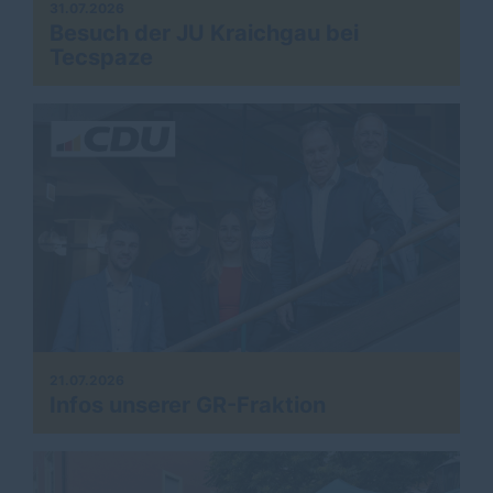
31.07.2026
Besuch der JU Kraichgau bei
Tecspaze
21.07.2026
Infos unserer GR-Fraktion