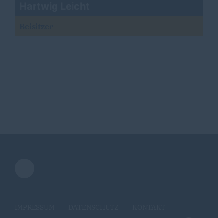
Hartwig Leicht
Beisitzer
IMPRESSUM
DATENSCHUTZ
KONTAKT